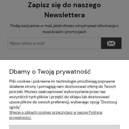
Zapisz się do naszego
Newslettera
Podaj swój adres e-mail, jeżeli chcesz otrzymywać informacje o
nowościach i promocjach.
Dbamy o Twoją prywatność
Pliki cookies i pokrewne im technologie umożliwiają poprawne
Pomoc
działanie strony i pomagają nam dostosować ofertę do Twoich
potrzeb. Możesz zaakceptować wykorzystanie przez nas
wszystkich tych plików i przejść do sklepu lub dostosować
Moje konto
użycie plików do swoich preferencji, wybierając opcję "Dostosuj
zgody".
Informacje
Więcej o plikach cookies przeczytasz w naszej Polityce
prywatności.