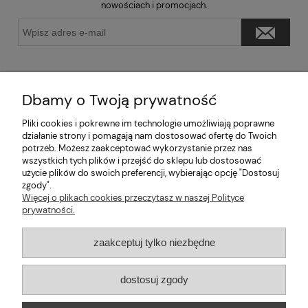
nowościach i promocjach.
Dbamy o Twoją prywatność
Pliki cookies i pokrewne im technologie umożliwiają poprawne
Pomoc
działanie strony i pomagają nam dostosować ofertę do Twoich
potrzeb. Możesz zaakceptować wykorzystanie przez nas
wszystkich tych plików i przejść do sklepu lub dostosować
Moje konto
użycie plików do swoich preferencji, wybierając opcję "Dostosuj
zgody".
Informacje
Więcej o plikach cookies przeczytasz w naszej Polityce
prywatności.
2026 © mabaje
zaakceptuj tylko niezbędne
Sklep internetowy Shoper Premium
dostosuj zgody
Mabaje
| ul. Balicka 100, 30-149 Kraków, woj. małopolskie | E-mail: