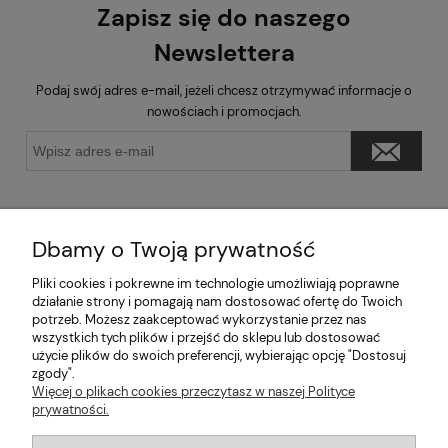
Zapisz się do naszego
Newslettera
Podaj swój adres e-mail, jeżeli chcesz otrzymywać informacje o
nowościach i promocjach.
Dbamy o Twoją prywatność
Pliki cookies i pokrewne im technologie umożliwiają poprawne
Pomoc
działanie strony i pomagają nam dostosować ofertę do Twoich
potrzeb. Możesz zaakceptować wykorzystanie przez nas
wszystkich tych plików i przejść do sklepu lub dostosować
Moje konto
użycie plików do swoich preferencji, wybierając opcję "Dostosuj
zgody".
Informacje
Więcej o plikach cookies przeczytasz w naszej Polityce
prywatności.