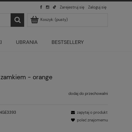
Zarejestruj się
Zaloguj się
Koszyk:
(pusty)
I
UBRANIA
BESTSELLERY
 zamkiem - orange
dodaj do przechowalni
NGE3393
zapytaj o produkt
poleć znajomemu