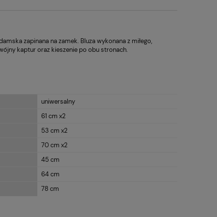
 damska zapinana na zamek. Bluza wykonana z miłego,
ójny kaptur oraz kieszenie po obu stronach.
uniwersalny
61 cm x2
53 cm x2
70 cm x2
45 cm
64 cm
78 cm