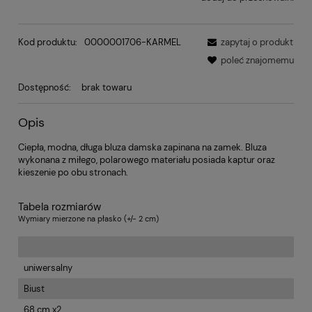
Kod produktu:
0000001706-KARMEL
zapytaj o produkt
poleć znajomemu
Dostępność:
brak towaru
Opis
Ciepła, modna, długa bluza damska zapinana na zamek. Bluza
wykonana z miłego, polarowego materiału posiada kaptur oraz
kieszenie po obu stronach.
Tabela rozmiarów
Wymiary mierzone na płasko (+/- 2 cm)
uniwersalny
Biust
68 cm x2