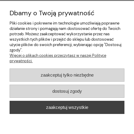
Dbamy o Twoją prywatność
Pliki cookies i pokrewne im technologie umożliwiają poprawne
Pomoc
działanie strony i pomagają nam dostosować ofertę do Twoich
potrzeb. Możesz zaakceptować wykorzystanie przez nas
wszystkich tych plików i przejść do sklepu lub dostosować
Moje konto
użycie plików do swoich preferencji, wybierając opcję "Dostosuj
zgody".
Informacje
Więcej o plikach cookies przeczytasz w naszej Polityce
prywatności.
2026 © mabaje
zaakceptuj tylko niezbędne
Sklep internetowy Shoper Premium
dostosuj zgody
Mabaje
| ul. Balicka 100, 30-149 Kraków, woj. małopolskie | E-mail:
zaakceptuj wszystkie
kontakt@mabaje.pl
Tel.:
534736451
| NIP: 6772370993 REGON:
122658200