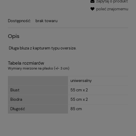
zapytaj o produkt
poleć znajomemu
Dostępność:
brak towaru
Opis
Długa bluza z kapturem typu oversize.
Tabela rozmiarów
Wymiary mierzone na płasko (+/- 3 cm)
uniwersalny
Biust
55 cm x 2
Biodra
55 cm x 2
Długość
85 cm