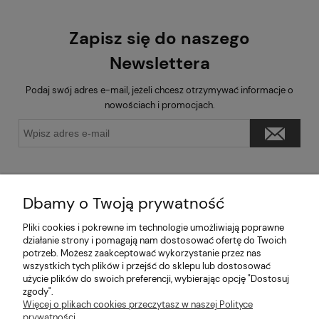
Zapisz się do naszego
Newslettera
Podaj swój adres e-mail, jeżeli chcesz otrzymywać informacje o
nowościach i promocjach.
Dbamy o Twoją prywatność
Pliki cookies i pokrewne im technologie umożliwiają poprawne
Pomoc
działanie strony i pomagają nam dostosować ofertę do Twoich
potrzeb. Możesz zaakceptować wykorzystanie przez nas
wszystkich tych plików i przejść do sklepu lub dostosować
Moje konto
użycie plików do swoich preferencji, wybierając opcję "Dostosuj
zgody".
Informacje
Więcej o plikach cookies przeczytasz w naszej Polityce
prywatności.