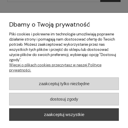
Dbamy o Twoją prywatność
Pliki cookies i pokrewne im technologie umożliwiają poprawne
Pomoc
działanie strony i pomagają nam dostosować ofertę do Twoich
potrzeb. Możesz zaakceptować wykorzystanie przez nas
wszystkich tych plików i przejść do sklepu lub dostosować
Moje konto
użycie plików do swoich preferencji, wybierając opcję "Dostosuj
zgody".
Informacje
Więcej o plikach cookies przeczytasz w naszej Polityce
prywatności.
2026 © mabaje
zaakceptuj tylko niezbędne
Sklep internetowy Shoper Premium
dostosuj zgody
Mabaje
| ul. Balicka 100, 30-149 Kraków, woj. małopolskie | E-mail:
zaakceptuj wszystkie
kontakt@mabaje.pl
Tel.:
534736451
| NIP: 6772370993 REGON:
122658200