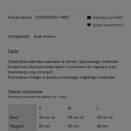
Kod produktu:
000000030-MINT
zapytaj o produkt
poleć znajomemu
Dostępność:
brak towaru
Opis
Ciepła bluza damska zapinana na zamek z pluszowego materiału.
Dodatkowo bluza posiada kaptur z sznurkami do regulacji oraz
kieszenie po obu stronach.
Wykonana z miłego w dotyku, misiowego miękkiego materiału.
Tabela rozmiarów
Wymiary mierzone na płasko (+/- 3 cm)
S
M
L
Biust
56 cm x2
58 cm x2
58 cm x2
Długość
85 cm
85 cm
86 cm