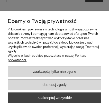
Dbamy o Twoją prywatność
Pliki cookies i pokrewne im technologie umożliwiają poprawne
Pomoc
działanie strony i pomagają nam dostosować ofertę do Twoich
potrzeb. Możesz zaakceptować wykorzystanie przez nas
wszystkich tych plików i przejść do sklepu lub dostosować
Moje konto
użycie plików do swoich preferencji, wybierając opcję "Dostosuj
zgody".
Informacje
Więcej o plikach cookies przeczytasz w naszej Polityce
prywatności.
2026 © mabaje
zaakceptuj tylko niezbędne
Sklep internetowy Shoper Premium
dostosuj zgody
Mabaje
| ul. Balicka 100, 30-149 Kraków, woj. małopolskie | E-mail:
zaakceptuj wszystkie
kontakt@mabaje.pl
Tel.:
534736451
| NIP: 6772370993 REGON:
122658200