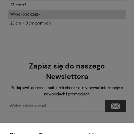
28 cm x2
Wysokość czapki
23 cm + 9 cm pompon
Zapisz się do naszego
Newslettera
Podaj swój adres e-mail, jeżeli chcesz otrzymywać informacje o
nowościach i promocjach.