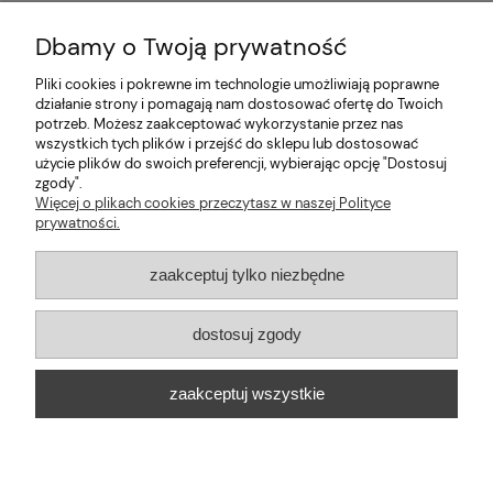
Dbamy o Twoją prywatność
Pliki cookies i pokrewne im technologie umożliwiają poprawne
Pomoc
działanie strony i pomagają nam dostosować ofertę do Twoich
potrzeb. Możesz zaakceptować wykorzystanie przez nas
wszystkich tych plików i przejść do sklepu lub dostosować
Moje konto
użycie plików do swoich preferencji, wybierając opcję "Dostosuj
zgody".
Informacje
Więcej o plikach cookies przeczytasz w naszej Polityce
prywatności.
2026 © mabaje
zaakceptuj tylko niezbędne
Sklep internetowy Shoper Premium
dostosuj zgody
Mabaje
| ul. Balicka 100, 30-149 Kraków, woj. małopolskie | E-mail:
zaakceptuj wszystkie
kontakt@mabaje.pl
Tel.:
534736451
| NIP: 6772370993 REGON:
122658200