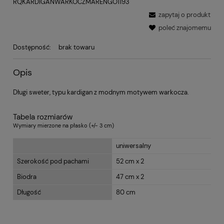
RQKARDIGANWARKOCZMARENGO1193
zapytaj o produkt
poleć znajomemu
Dostępność:
brak towaru
Opis
Długi sweter, typu kardigan z modnym motywem warkocza.
Tabela rozmiarów
Wymiary mierzone na płasko (+/- 3 cm)
uniwersalny
Szerokość pod pachami
52 cm x 2
Biodra
47 cm x 2
Długość
80 cm