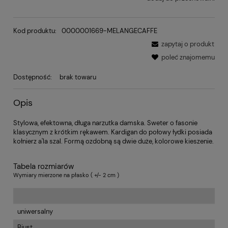
Kod produktu:
0000001669-MELANGECAFFE
zapytaj o produkt
poleć znajomemu
Dostępność:
brak towaru
Opis
Stylowa, efektowna, długa narzutka damska. Sweter o fasonie
klasycznym z krótkim rękawem. Kardigan do połowy łydki posiada
kołnierz a'la szal. Formą ozdobną są dwie duże, kolorowe kieszenie.
Tabela rozmiarów
Wymiary mierzone na płasko ( +/- 2 cm )
uniwersalny
Biust