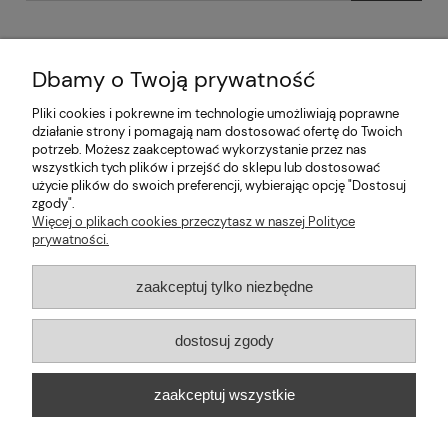
Dbamy o Twoją prywatność
Pliki cookies i pokrewne im technologie umożliwiają poprawne
Pomoc
działanie strony i pomagają nam dostosować ofertę do Twoich
potrzeb. Możesz zaakceptować wykorzystanie przez nas
wszystkich tych plików i przejść do sklepu lub dostosować
Moje konto
użycie plików do swoich preferencji, wybierając opcję "Dostosuj
zgody".
Informacje
Więcej o plikach cookies przeczytasz w naszej Polityce
prywatności.
2026 © mabaje
zaakceptuj tylko niezbędne
Sklep internetowy Shoper Premium
dostosuj zgody
Mabaje
| ul. Balicka 100, 30-149 Kraków, woj. małopolskie | E-mail:
zaakceptuj wszystkie
kontakt@mabaje.pl
Tel.:
534736451
| NIP: 6772370993 REGON:
122658200