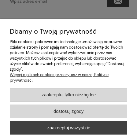
Dbamy o Twoją prywatność
Pliki cookies i pokrewne im technologie umożliwiają poprawne
Pomoc
działanie strony i pomagają nam dostosować ofertę do Twoich
potrzeb. Możesz zaakceptować wykorzystanie przez nas
wszystkich tych plików i przejść do sklepu lub dostosować
Moje konto
użycie plików do swoich preferencji, wybierając opcję "Dostosuj
zgody".
Informacje
Więcej o plikach cookies przeczytasz w naszej Polityce
prywatności.
2026 © mabaje
zaakceptuj tylko niezbędne
Sklep internetowy Shoper Premium
dostosuj zgody
Mabaje
| ul. Balicka 100, 30-149 Kraków, woj. małopolskie | E-mail:
zaakceptuj wszystkie
kontakt@mabaje.pl
Tel.:
534736451
| NIP: 6772370993 REGON:
122658200