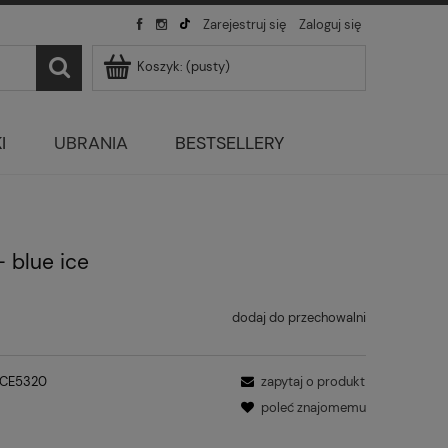
Zarejestruj się
Zaloguj się
Koszyk:
(pusty)
I
UBRANIA
BESTSELLERY
 blue ice
dodaj do przechowalni
ICE5320
zapytaj o produkt
poleć znajomemu