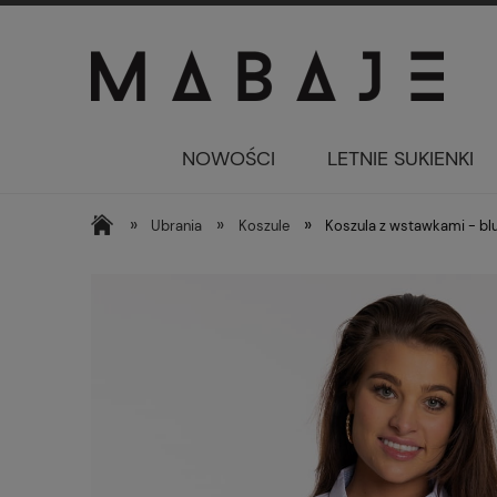
NOWOŚCI
LETNIE SUKIENKI
»
»
»
Ubrania
Koszule
Koszula z wstawkami - blu