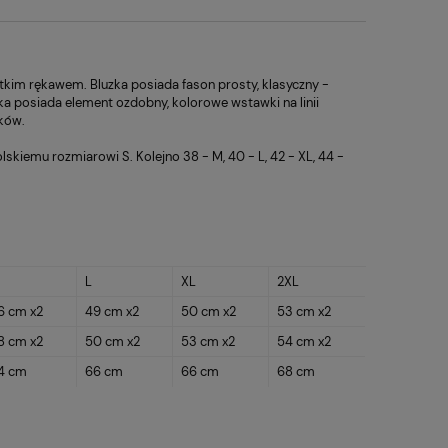
ótkim rękawem. Bluzka posiada fason prosty, klasyczny -
ka posiada element ozdobny, kolorowe wstawki na linii
ków.
kiemu rozmiarowi S. Kolejno 38 - M, 40 - L, 42 - XL, 44 -
L
XL
2XL
6 cm x2
49 cm x2
50 cm x2
53 cm x2
8 cm x2
50 cm x2
53 cm x2
54 cm x2
4 cm
66 cm
66 cm
68 cm