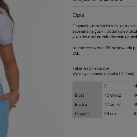
Opis
Elegancka, modna biała bluzka z kr
zapinana na guziki. Dodatkowo bluz
guzików oraz na zakończeniu rękaw
Na metce rozmiar 36 odpowiada pols
2XL.
Tabela rozmiarów
Wymiary mierzone na płasko (+/- 2 cm)
S
M
Biust
45 cm x2
4
Biodra
47 cm x2
4
Długość
63 cm
6