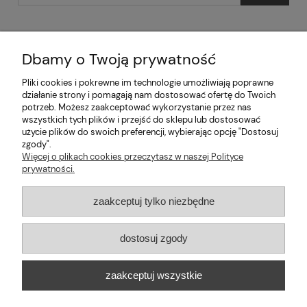
Dbamy o Twoją prywatność
Pliki cookies i pokrewne im technologie umożliwiają poprawne
Pomoc
działanie strony i pomagają nam dostosować ofertę do Twoich
potrzeb. Możesz zaakceptować wykorzystanie przez nas
wszystkich tych plików i przejść do sklepu lub dostosować
Moje konto
użycie plików do swoich preferencji, wybierając opcję "Dostosuj
zgody".
Informacje
Więcej o plikach cookies przeczytasz w naszej Polityce
prywatności.
2026 © mabaje
zaakceptuj tylko niezbędne
Sklep internetowy Shoper Premium
dostosuj zgody
Mabaje
| ul. Balicka 100, 30-149 Kraków, woj. małopolskie | E-mail:
zaakceptuj wszystkie
kontakt@mabaje.pl
Tel.:
534736451
| NIP: 6772370993 REGON:
122658200