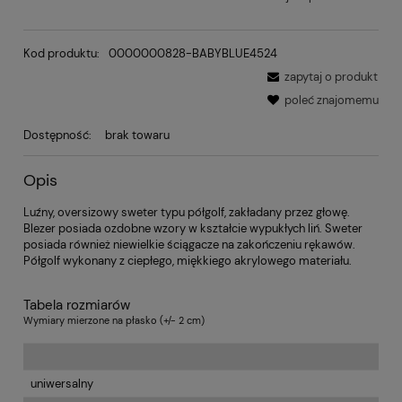
Kod produktu:
0000000828-BABYBLUE4524
zapytaj o produkt
poleć znajomemu
Dostępność:
brak towaru
Opis
Luźny, oversizowy sweter typu półgolf, zakładany przez głowę.
Blezer posiada ozdobne wzory w kształcie wypukłych liń. Sweter
posiada również niewielkie ściągacze na zakończeniu rękawów.
Półgolf wykonany z ciepłego, miękkiego akrylowego materiału.
Tabela rozmiarów
Wymiary mierzone na płasko (+/- 2 cm)
uniwersalny