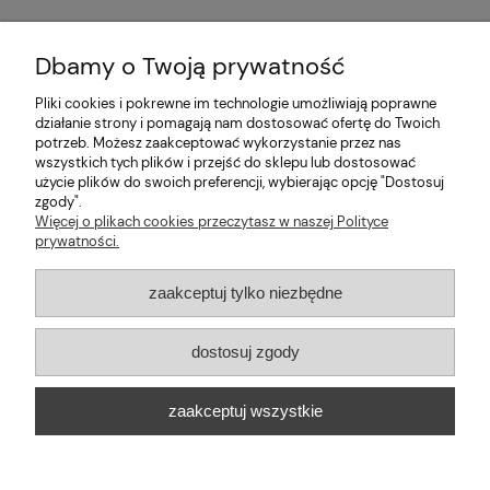
Dbamy o Twoją prywatność
Pliki cookies i pokrewne im technologie umożliwiają poprawne
Pomoc
działanie strony i pomagają nam dostosować ofertę do Twoich
potrzeb. Możesz zaakceptować wykorzystanie przez nas
wszystkich tych plików i przejść do sklepu lub dostosować
Moje konto
użycie plików do swoich preferencji, wybierając opcję "Dostosuj
zgody".
Informacje
Więcej o plikach cookies przeczytasz w naszej Polityce
prywatności.
2026 © mabaje
zaakceptuj tylko niezbędne
Sklep internetowy Shoper Premium
dostosuj zgody
Mabaje
| ul. Balicka 100, 30-149 Kraków, woj. małopolskie | E-mail:
zaakceptuj wszystkie
kontakt@mabaje.pl
Tel.:
534736451
| NIP: 6772370993 REGON:
122658200