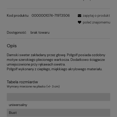
Kod produktu:
0000001074-719T3506
zapytaj o produkt
poleć znajomemu
Dostępność:
brak towaru
Opis
Damski sweter zakładany przez głowę. Półgolf posiada ozdobny
motyw szerokiego plecionego warkocza. Dodatkowo ściągacze
umiejscowione przy rękawach swetra.
Półgolf wykonany z ciepłego, miękkiego akrylowego materiału.
Tabela rozmiarów
Wymiary mierzone na płasko (+/- 3 cm)
uniwersalny
Biust