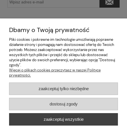
Dbamy o Twoją prywatność
Pliki cookies i pokrewne im technologie umożliwiają poprawne
Pomoc
działanie strony i pomagają nam dostosować ofertę do Twoich
potrzeb. Możesz zaakceptować wykorzystanie przez nas
wszystkich tych plików i przejść do sklepu lub dostosować
Moje konto
użycie plików do swoich preferencji, wybierając opcję "Dostosuj
zgody".
Informacje
Więcej o plikach cookies przeczytasz w naszej Polityce
prywatności.
2026 © mabaje
zaakceptuj tylko niezbędne
Sklep internetowy Shoper Premium
dostosuj zgody
Mabaje
| ul. Balicka 100, 30-149 Kraków, woj. małopolskie | E-mail:
zaakceptuj wszystkie
kontakt@mabaje.pl
Tel.:
534736451
| NIP: 6772370993 REGON:
122658200