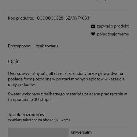
Kod produktu:
0000000828-SZARYT4683
zapytaj o produkt
poleć znajomemu
Dostępność:
brak towaru
Opis
Oversizowy, luźny półgolf damski zakładany przez głowę. Sweter
posiada formę ozdobną w postaci modnych splotów w kształcie
małych kłosów.
Sweter wykonany z delikatnego materiału, zalecane prać ręcznie w
temperaturze 30 stopni.
Tabela rozmiarów
Wymiary mierzone na płasko (+/- 3 cm)
uniwersalny