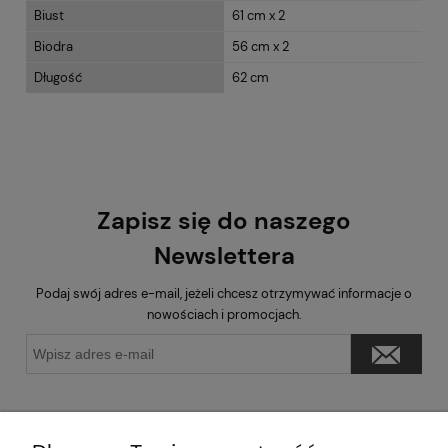
Biust
61 cm x 2
Biodra
56 cm x 2
Długość
62 cm
Zapisz się do naszego
Newslettera
Podaj swój adres e-mail, jeżeli chcesz otrzymywać informacje o
nowościach i promocjach.