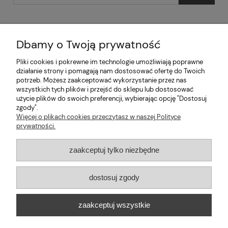
Dbamy o Twoją prywatność
Pliki cookies i pokrewne im technologie umożliwiają poprawne
Pomoc
działanie strony i pomagają nam dostosować ofertę do Twoich
potrzeb. Możesz zaakceptować wykorzystanie przez nas
wszystkich tych plików i przejść do sklepu lub dostosować
Moje konto
użycie plików do swoich preferencji, wybierając opcję "Dostosuj
zgody".
Informacje
Więcej o plikach cookies przeczytasz w naszej Polityce
prywatności.
2026 © mabaje
zaakceptuj tylko niezbędne
Sklep internetowy Shoper Premium
dostosuj zgody
Mabaje
| ul. Balicka 100, 30-149 Kraków, woj. małopolskie | E-mail:
zaakceptuj wszystkie
kontakt@mabaje.pl
Tel.:
534736451
| NIP: 6772370993 REGON:
122658200