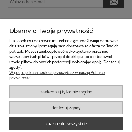
Dbamy o Twoją prywatność
Pliki cookies i pokrewne im technologie umożliwiają poprawne
Pomoc
działanie strony i pomagają nam dostosować ofertę do Twoich
potrzeb. Możesz zaakceptować wykorzystanie przez nas
wszystkich tych plików i przejść do sklepu lub dostosować
Moje konto
użycie plików do swoich preferencji, wybierając opcję "Dostosuj
zgody".
Informacje
Więcej o plikach cookies przeczytasz w naszej Polityce
prywatności.
2026 © mabaje
zaakceptuj tylko niezbędne
Sklep internetowy Shoper Premium
dostosuj zgody
Mabaje
| ul. Balicka 100, 30-149 Kraków, woj. małopolskie | E-mail:
zaakceptuj wszystkie
kontakt@mabaje.pl
Tel.:
534736451
| NIP: 6772370993 REGON:
122658200