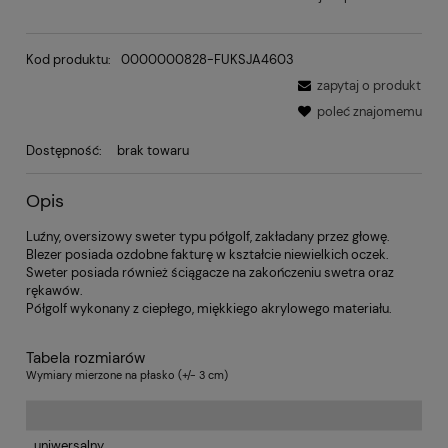
Kod produktu:
0000000828-FUKSJA4603
zapytaj o produkt
poleć znajomemu
Dostępność:
brak towaru
Opis
Luźny, oversizowy sweter typu półgolf, zakładany przez głowę.
Blezer posiada ozdobne fakturę w kształcie niewielkich oczek.
Sweter posiada również ściągacze na zakończeniu swetra oraz
rękawów.
Półgolf wykonany z ciepłego, miękkiego akrylowego materiału.
Tabela rozmiarów
Wymiary mierzone na płasko (+/- 3 cm)
uniwersalny