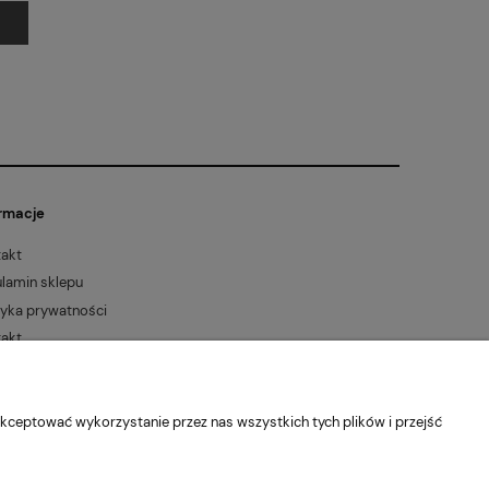
rmacje
akt
lamin sklepu
tyka prywatności
akt
kceptować wykorzystanie przez nas wszystkich tych plików i przejść
: 6772370993 REGON: 122658200