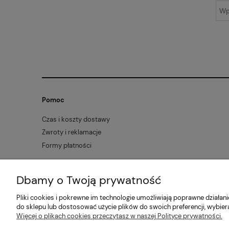
Pomoc
Czas i koszty dostawy
Zwroty i reklamacje
Formy płatności
Dbamy o Twoją prywatność
Pliki cookies i pokrewne im technologie umożliwiają poprawne działa
do sklepu lub dostosować użycie plików do swoich preferencji, wybier
Więcej o plikach cookies przeczytasz w naszej Polityce prywatności.
Mabaje
| ul. Balicka 100, 30-149