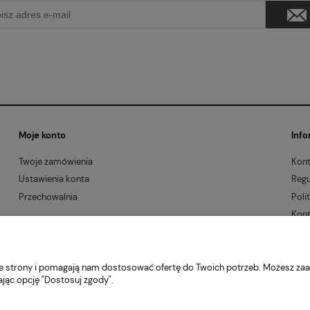
Moje konto
Info
Twoje zamówienia
Kont
Ustawienia konta
Regu
Przechowalnia
Poli
Kont
2026 © mabaje
nie strony i pomagają nam dostosować ofertę do Twoich potrzeb. Możesz zaa
Sklep internetowy Shoper Premium
ając opcję "Dostosuj zgody".
 Kraków, woj. małopolskie | E-mail:
kontakt@mabaje.pl
Tel.:
534736451
| NIP