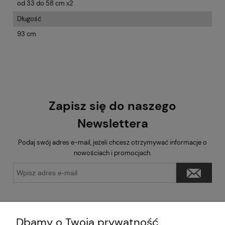
od 33 do 58 cm x2
Długość
93 cm
Zapisz się do naszego
Newslettera
Podaj swój adres e-mail, jeżeli chcesz otrzymywać informacje o
nowościach i promocjach.
Dbamy o Twoją prywatność