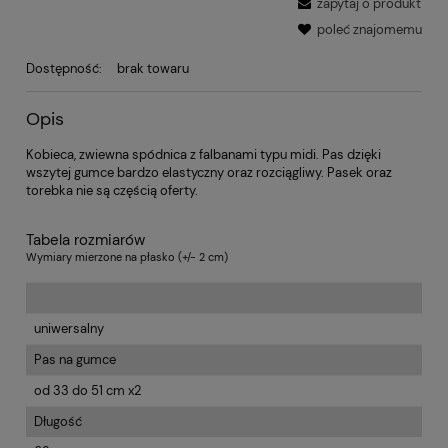
zapytaj o produkt
poleć znajomemu
Dostępność:
brak towaru
Opis
Kobieca, zwiewna spódnica z falbanami typu midi. Pas dzięki
wszytej gumce bardzo elastyczny oraz rozciągliwy. Pasek oraz
torebka nie są częścią oferty.
Tabela rozmiarów
Wymiary mierzone na płasko (+/- 2 cm)
uniwersalny
Pas na gumce
od 33 do 51 cm x2
Długość