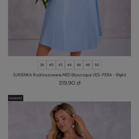
38
40
42
44
46
48
50
SUKIENKA Rozkloszowana MIDI Błyszcząca VES-PERA - Błękit
319,90 zł
nowość