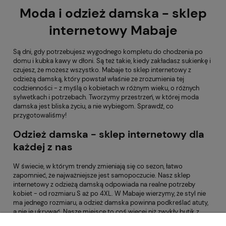
Moda i odzież damska - sklep
internetowy Mabaje
Są dni, gdy potrzebujesz wygodnego kompletu do chodzenia po
domu i kubka kawy w dłoni. Są też takie, kiedy zakładasz sukienkę i
czujesz, że możesz wszystko. Mabaje to sklep internetowy z
odzieżą damską, który powstał właśnie ze zrozumienia tej
codzienności - z myślą o kobietach w różnym wieku, o różnych
sylwetkach i potrzebach. Tworzymy przestrzeń, w której moda
damska jest bliska życiu, a nie wybiegom. Sprawdź, co
przygotowaliśmy!
Odzież damska - sklep internetowy dla
każdej z nas
W świecie, w którym trendy zmieniają się co sezon, łatwo
zapomnieć, że najważniejsze jest samopoczucie. Nasz sklep
internetowy z odzieżą damską odpowiada na realne potrzeby
kobiet - od rozmiaru S aż po 4XL. W Mabaje wierzymy, że styl nie
ma jednego rozmiaru, a odzież damska powinna podkreślać atuty,
a nie je ukrywać. Nasze miejsce to coś więcej niż zwykły butik z
odzieżą damską online. Tutaj możesz spokojnie przejrzeć kolekcje,