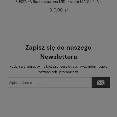
SUKIENKA Midi PEREŁKI Wiązanie AELIANA - Puder
SUK
369,90 zł
Zapisz się do naszego
Newslettera
Podaj swój adres e-mail, jeżeli chcesz otrzymywać informacje o
nowościach i promocjach.