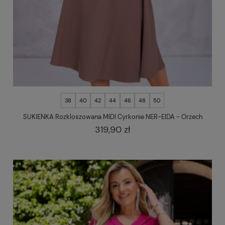
38
40
42
44
46
48
50
SUKIENKA Rozkloszowana MIDI Cyrkonie NER-EIDA - Orzech
319,90 zł