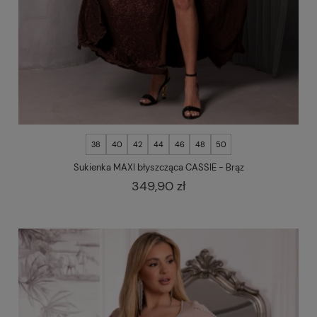
38
40
42
44
46
48
50
Sukienka MAXI błyszcząca CASSIE - Brąz
349,90 zł