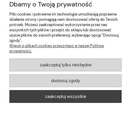
dopasować fason do swojej figury i wybrać ubrania zgodne z
Dbamy o Twoją prywatność
Twoim rytmem dnia. Do pracy, na spacer, na rodzinne przyjęcie czy
weekendowy wyjazd.
Pliki cookies i pokrewne im technologie umożliwiają poprawne
działanie strony i pomagają nam dostosować ofertę do Twoich
Moda damska online inspirowana
potrzeb. Możesz zaakceptować wykorzystanie przez nas
codziennością
wszystkich tych plików i przejść do sklepu lub dostosować
użycie plików do swoich preferencji, wybierając opcję "Dostosuj
zgody".
Nasza oferta powstaje z myślą o kobietach, które chcą wyglądać
Więcej o plikach cookies przeczytasz w naszej Polityce
stylowo, ale nie rezygnują z wygody. Proponujemy modne ubrania,
prywatności.
które łatwo zestawisz w gotowe stylizacje. Wśród nich znajdziesz:
bluzki w różnych krojach - od prostych po bardziej zdobne
zaakceptuj tylko niezbędne
modele,
sukienki mini, midi i maxi - na co dzień oraz na wyjątkowe
dostosuj zgody
okazje,
miękkie i otulające swetry i kardigany,
zaakceptuj wszystkie
kurtki przejściowe i pikowane,
spodnie, spódnice, komplety, dresy, legginsy, kombinezony i
piżamy.
Odzież damską dobieramy tak, abyś mogła stworzyć spójną