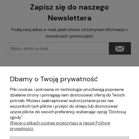
Zapisz się do naszego
Newslettera
Podaj swój adres e-mail, jeżeli chcesz otrzymywać informacje o
nowościach i promocjach.
Dbamy o Twoją prywatność
Pliki cookies i pokrewne im technologie umożliwiają poprawne
Pomoc
działanie strony i pomagają nam dostosować ofertę do Twoich
potrzeb. Możesz zaakceptować wykorzystanie przez nas
wszystkich tych plików i przejść do sklepu lub dostosować
Moje konto
użycie plików do swoich preferencji, wybierając opcję "Dostosuj
zgody".
Informacje
Więcej o plikach cookies przeczytasz w naszej Polityce
prywatności.