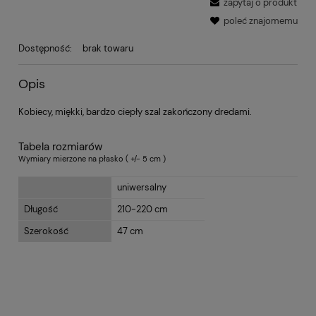
zapytaj o produkt
poleć znajomemu
Dostępność:
brak towaru
Opis
Kobiecy, miękki, bardzo ciepły szal zakończony dredami.
Tabela rozmiarów
Wymiary mierzone na płasko ( +/- 5 cm )
uniwersalny
Długość
210-220 cm
Szerokość
47 cm