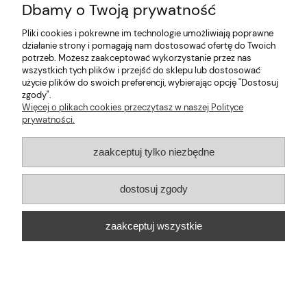
Dbamy o Twoją prywatność
S
M
L
XL
2XL
KOSZULA Podpinane Rękawy Oversize MARILLA - Biel
Pliki cookies i pokrewne im technologie umożliwiają poprawne
działanie strony i pomagają nam dostosować ofertę do Twoich
99,90 zł
potrzeb. Możesz zaakceptować wykorzystanie przez nas
wszystkich tych plików i przejść do sklepu lub dostosować
użycie plików do swoich preferencji, wybierając opcję "Dostosuj
zgody".
Więcej o plikach cookies przeczytasz w naszej Polityce
prywatności.
zaakceptuj tylko niezbędne
dostosuj zgody
zaakceptuj wszystkie