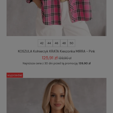
42
44
46
48
50
KOSZULA Kołnierzyk KRATA Kieszonka MIRRA - Pink
125,91 zł
139,90 zł
Najniższa cena z 30 dni przed tą promocją:
139,90 zł
wyprzedaż