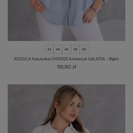
42
44
46
48
50
KOSZULA Kieszonka OVERSIZE Kołnierzyk GALATEA - Błękit
119,90 zł