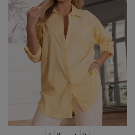
S
M
L
XL
2XL