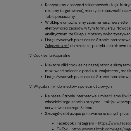
Korzystamy z narzędzi reklamowych, dzięki któr
reklamy targetowane), mierzyć skuteczność nasz
Tobie posiadamy.
W Sklepie umożliwiamy zapis na nasz newsletter. 
efektywności zapisów w tym formularzu. Nowocze
analitycznymi ze Sklepu. Możemy wykorzystywać 
Listę używanych przez nas na Stronie Internetowej
Załączniku nr 1
do niniejszej polityki, a skrótowo 
Cookies funkcjonalne
Niektóre pliki cookies na naszej stronie służą te
możliwość polecenia produktu znajomemu, możliw
Listę używanych przez nas na Stronie Internetowe
Wtyczki i linki do mediów społecznościowych
Na naszej Stronie Internetowej umieściliśmy linki
właściciel tego serwisu otrzyma – tak jak w przyp
serwisów z naszego Sklepu.
Szczegóły dotyczące przetwarzania danych przez
Facebook i Instagram -
https://www.faceb
TikTok -
https://www.tiktok.com/legal/pag