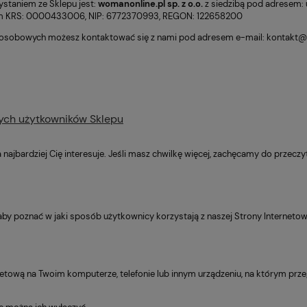
staniem ze Sklepu jest:
womanonline.pl sp. z o.o.
z siedzibą pod adresem: u
em KRS: 0000433006, NIP: 6772370993, REGON: 122658200
 osobowych możesz kontaktować się z nami pod adresem e-mail: kontakt@m
ych użytkowników Sklepu
óra najbardziej Cię interesuje. Jeśli masz chwilkę więcej, zachęcamy do przeczy
y poznać w jaki sposób użytkownicy korzystają z naszej Strony Interneto
netową na Twoim komputerze, telefonie lub innym urządzeniu, na którym prze