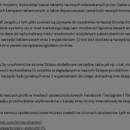
ym możemy wyświetlać nasze reklamy na innych odwiedzanych przez Ciebie 
ych kampanii reklamowych, a także dopasowywać zawartość naszych komunik
W związku z tym pliki cookies są używane do osadzenia na naszej Stronie In
sne systemy do e-mail marketingu dają nam możliwość łączenia danych ana
te dane do optymalizacji treści wiadomości wysyłanych subskrybentom new
 narzędzi reklamowych wraz z wyjaśnieniem: (i) kto jest dostawcą narzędzia, 
także w panelu zarządzania zgodami cookies.
mu, by uruchomić na stronie Sklepu dodatkowe narzędzie, takie jak np. czat, m
ość wyświetlania Ci ostatnio przeglądanych w naszym Sklepie produktów i
j narzędzi funkcjonalnych wraz z wyjaśnieniem do czego dokładniej one służą
 do naszych profili w mediach społecznościowych: Facebook / Instagram / Tik
adku przechodzenia użytkowników z każdej innej strony internetowej na inną s
 te serwisy społecznościowe możesz znaleźć na stronach dostawców tych s
ook.com/privacy/center/
e/eea/privacy-policy/pl-PL