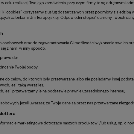
 w celu realizacji Twojego zamówienia, przy czym firmy te są odrębnymi a
Pliki cookies” korzystamy z usług dostarczanych przez podmioty z siedzib
cych członkami Unii Europejskiej. Odpowiedni stopień ochrony Twoich dan
ch
h osobowych oraz do zagwarantowania Ci możliwości wykonania swoich p
się z nami w inny sposób.
 prawo do:
dnośnie Twojej osoby;
ebne do celów, do których były przetwarzane, albo nie posiadamy innej podst
ch, jeśli taką wyraziłeś;
h, jeśli przetwarzamy je na podstawie prawnie uzasadnionego interesu;
sobowych, jeżeli uważasz, że Twoje dane są przez nas przetwarzane niezgod
lettera
 informacje marketingowe dotyczące naszych produktów i/lub usług, np. o no