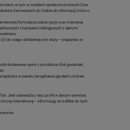
stronach, w tym w mediach społecznościowych (tzw.
atów kierowanych do Ciebie do informacji, które o
ternetowej formularza subskrypcji oraz mierzenia
litycznych z kampanii mailingowych z danymi
slettera.
(ii) do czego dokładniej ono służy – znajdziesz w
oduł dodawania opinii o produkcie i/lub gwiazdek,
tp.
 znajdziesz w panelu zarządzania zgodami cookies.
Tok. Jeśli odwiedzisz nasz profil w danym serwisie,
tronę internetową – informację, że trafiłeś do tych
erwisów: