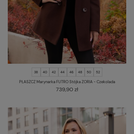
38
40
42
44
46
48
50
52
PŁASZCZ Marynarka FUTRO Stójka ZORIA - Czekolada
739,90 zł