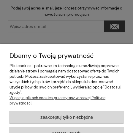
Podaj swój adres e-mail, jeżeli chcesz otrzymywać informacje o
nowościach i promocjach.
Dbamy o Twoją prywatność
Pliki cookies i pokrewne im technologie umożliwiają poprawne
Pomoc
działanie strony i pomagają nam dostosować ofertę do Twoich
potrzeb. Możesz zaakceptować wykorzystanie przez nas
wszystkich tych plików i przejść do sklepu lub dostosować
Moje konto
użycie plików do swoich preferencji, wybierając opcję "Dostosuj
zgody".
Informacje
Więcej o plikach cookies przeczytasz w naszej Polityce
prywatności.
2026 © mabaje
zaakceptuj tylko niezbędne
Sklep internetowy Shoper Premium