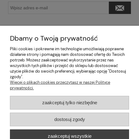
Dbamy o Twoją prywatność
Pliki cookies i pokrewne im technologie umożliwiają poprawne
Pomoc
działanie strony i pomagają nam dostosować ofertę do Twoich
potrzeb. Możesz zaakceptować wykorzystanie przez nas
wszystkich tych plików i przejść do sklepu lub dostosować
Moje konto
użycie plików do swoich preferencji, wybierając opcję "Dostosuj
zgody".
Informacje
Więcej o plikach cookies przeczytasz w naszej Polityce
prywatności.
2026 © mabaje
zaakceptuj tylko niezbędne
Sklep internetowy Shoper Premium
dostosuj zgody
Mabaje
| ul. Balicka 100, 30-149 Kraków, woj. małopolskie | E-mail:
zaakceptuj wszystkie
kontakt@mabaje.pl
Tel.:
534736451
| NIP: 6772370993 REGON: