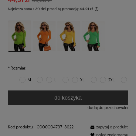
49,90 zł
Najniższa cena z 30 dni przed tą promocją:
44,91 zł
*
Rozmiar:
M
L
XL
2XL
do koszyka
dodaj do przechowalni
Kod produktu:
0000004737-8622
zapytaj o produkt
poleć znajomemu