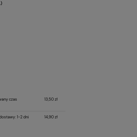
)
wany czas
13,50 zł
ostawy: 1-2 dni
14,90 zł