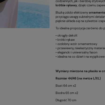
codziennych, jak i bardziej stylowy
krótkie rękawy
, dzięki czemu zape
Bluzkę zdobi efektowny
ornamento
przyciąga uwagę subtelnymi detal
pięknie układa się na sylwetce i za
To idealna propozycja zarówno do pra
• okrągły dekolt
• krótki rękaw
• ozdobny wzór ornamentowy
• przewiewny, nieelastyczny materia
• elegancki i uniwersalny fason
• idealna na co dzień i na wyjątkowe
Wymiary mierzone na płasko w cm
Rozmiar 44/46 (na metce L/XL)
Biust 64 cm x2
Biodra 65 cm x2
Długość 70 cm