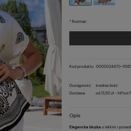
*
Rozmiar:
Kod produktu:
0000024470-1158
Dostępność:
średnia ilość
Dostawa:
od 13,50 zł
- InPost
Opis
Elegancka bluzka
o lekkim i ponad