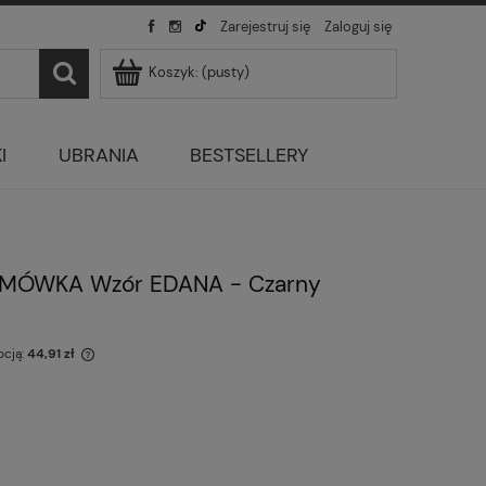
Zarejestruj się
Zaloguj się
Koszyk:
(pusty)
I
UBRANIA
BESTSELLERY
AMÓWKA Wzór EDANA - Czarny
ocją:
44,91 zł