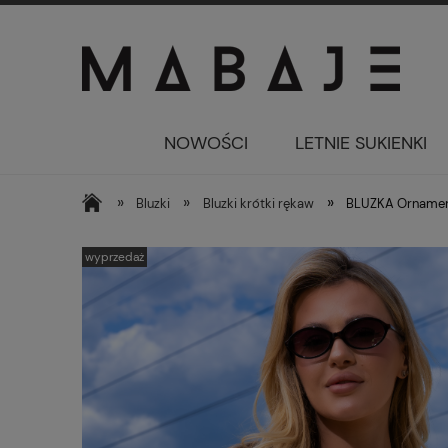
NOWOŚCI
LETNIE SUKIENKI
»
»
»
Bluzki
Bluzki krótki rękaw
BLUZKA Orname
wyprzedaż