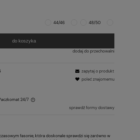
44/46
48/50
do koszyka
dodaj do przechowalni
5
zapytaj o produkt
poleć znajomemu
 Paczkomat 24/7
sprawdź formy dostawy
czasowym fasonie, która doskonale sprawdzi się zarówno w