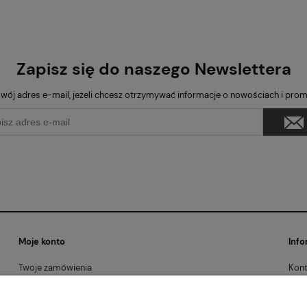
Zapisz się do naszego Newslettera
wój adres e-mail, jeżeli chcesz otrzymywać informacje o nowościach i pro
Moje konto
Info
Twoje zamówienia
Kont
Ustawienia konta
Regu
Przechowalnia
Poli