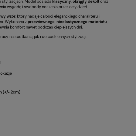
ch stylizacjach. Model posiada
klasyczny, okrągły dekolt
oraz
wnia wygodę i swobodę noszenia przez cały dzień.
wy wzór
, który nadaje całości eleganckiego charakteru i
ami. Wykonana z
przewiewnego, nieelastycznego materiału
,
pewnia komfort nawet podczas cieplejszych dni.
cy, na spotkania, jak i do codziennych stylizacji.
ł
 okazje
 (+/- 2cm)