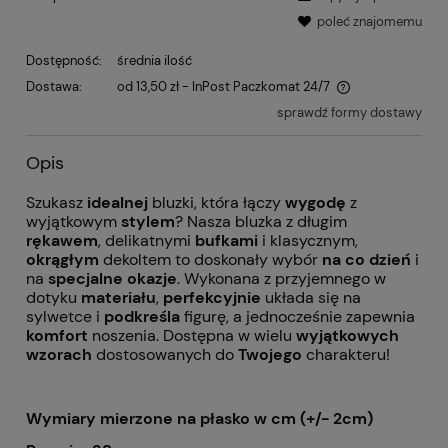
poleć znajomemu
Dostępność:
średnia ilość
Dostawa:
od 13,50 zł
- InPost Paczkomat 24/7
sprawdź formy dostawy
Opis
Szukasz
idealnej
bluzki, która łączy
wygodę
z
wyjątkowym
stylem
? Nasza bluzka z długim
rękawem
, delikatnymi
bufkami
i klasycznym,
okrągłym
dekoltem to doskonały wybór
na co dzień
i
na
specjalne
okazje
. Wykonana z przyjemnego w
dotyku
materiału
,
perfekcyjnie
układa się na
sylwetce i
podkreśla
figurę, a jednocześnie zapewnia
komfort
noszenia. Dostępna w wielu
wyjątkowych
wzorach
dostosowanych do
Twojego
charakteru!
Wymiary mierzone na płasko w cm (+/- 2cm)