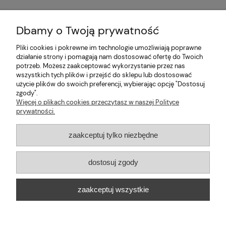
Dbamy o Twoją prywatność
Pliki cookies i pokrewne im technologie umożliwiają poprawne
Pomoc
działanie strony i pomagają nam dostosować ofertę do Twoich
potrzeb. Możesz zaakceptować wykorzystanie przez nas
wszystkich tych plików i przejść do sklepu lub dostosować
Moje konto
użycie plików do swoich preferencji, wybierając opcję "Dostosuj
zgody".
Więcej o plikach cookies przeczytasz w naszej Polityce
Informacje
prywatności.
2026 © mabaje
zaakceptuj tylko niezbędne
Sklep internetowy Shoper Premium
dostosuj zgody
Mabaje
| ul. Balicka 100, 30-149 Kraków, woj. małopolskie | E-mail:
zaakceptuj wszystkie
kontakt@mabaje.pl
Tel.:
534736451
| NIP: 6772370993 REGON:
122658200