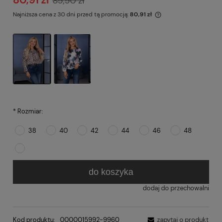
89,90 zł
Najniższa cena z 30 dni przed tą promocją:
80,91 zł
*
Rozmiar:
38
40
42
44
46
48
do koszyka
dodaj do przechowalni
Kod produktu:
0000015992-9960
zapytaj o produkt