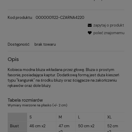
Kod produktu:
0000001122-CZARNA4220
zapytaj o produkt
poleć znajomemu
Dostępność:
brak towaru
Opis
Kobieca modna bluza wkładana przez głowę. Bluza o prostym
fasonie, posiadająca kaptur. Dodatkową formą jest duża kieszeń
typu "kangurek" na środku bluzy oraz ściągacze na zakończeniu
rękawów oraz dole bluzy.
Tabela rozmiarów
Wymiary mierzone na płasko (+/- 2 cm)
S
M
L
XL
Biust
46 cm x2
47 cm
50 cm x2
52 cm
x2
x2