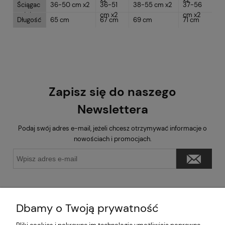
Ściągac
36-50 cm x2
36-51
38-55 cm x2
37-56
z dół
cm x2
cm x2
Długość
65 cm
67 cm
69 cm
71 cm
Zapisz się do naszego
Newslettera
Podaj swój adres e-mail, jeżeli chcesz otrzymywać informacje o
nowościach i promocjach.
Dbamy o Twoją prywatność