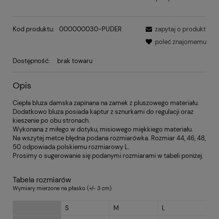
Kod produktu:
000000030-PUDER
zapytaj o produkt
poleć znajomemu
Dostępność:
brak towaru
Opis
Ciepła bluza damska zapinana na zamek z pluszowego materiału.
Dodatkowo bluza posiada kaptur z sznurkami do regulacji oraz
kieszenie po obu stronach.
Wykonana z miłego w dotyku, misiowego miękkiego materiału.
Na wszytej metce błędna podana rozmiarówka. Rozmiar 44, 46, 48,
50 odpowiada polskiemu rozmiarowy L.
Prosimy o sugerowanie się podanymi rozmiarami w tabeli poniżej.
Tabela rozmiarów
Wymiary mierzone na płasko (+/- 3 cm)
S
M
L