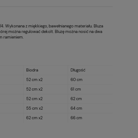
4. Wykonana z miękkiego, bawełnianego materiału. Bluza
tórej można regulować dekolt. Bluzę można nosić na dwa
ym ramieniem.
Biodra
Długość
52 cm x2
60 cm
52 cm x2
61 cm
52 cm x2
62 cm
55 cm x2
64 cm
62 cm x2
66 cm