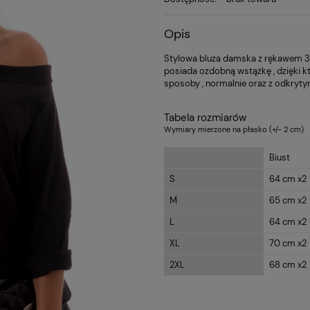
Opis
Stylowa bluza damska z rękawem 3/
posiada ozdobną wstążkę , dzięki k
sposoby , normalnie oraz z odkryt
Tabela rozmiarów
Wymiary mierzone na płasko (+/- 2 cm)
Biust
S
64 cm x2
M
65 cm x2
L
64 cm x2
XL
70 cm x2
2XL
68 cm x2