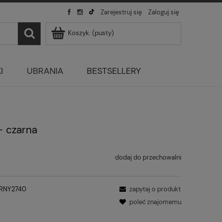
Zarejestruj się
Zaloguj się
Koszyk:
(pusty)
I
UBRANIA
BESTSELLERY
- czarna
dodaj do przechowalni
RNY2740
zapytaj o produkt
poleć znajomemu