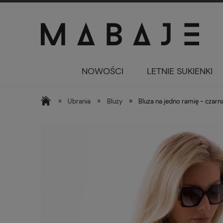
NOWOŚCI
LETNIE SUKIENKI
»
»
»
Ubrania
Bluzy
Bluza na jedno ramię - czarn