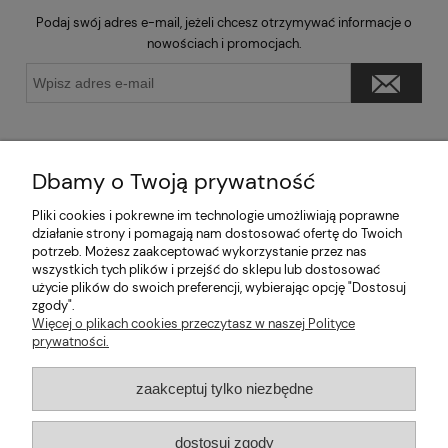
Podaj swój adres e-mail, jeżeli chcesz otrzymywać informacje o
nowościach i promocjach.
Dbamy o Twoją prywatność
Pliki cookies i pokrewne im technologie umożliwiają poprawne
Pomoc
działanie strony i pomagają nam dostosować ofertę do Twoich
potrzeb. Możesz zaakceptować wykorzystanie przez nas
wszystkich tych plików i przejść do sklepu lub dostosować
Moje konto
użycie plików do swoich preferencji, wybierając opcję "Dostosuj
zgody".
Informacje
Więcej o plikach cookies przeczytasz w naszej Polityce
prywatności.
2026 © mabaje
zaakceptuj tylko niezbędne
Sklep internetowy Shoper Premium
dostosuj zgody