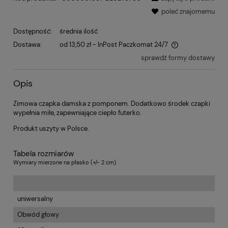
poleć znajomemu
Dostępność:
średnia ilość
Dostawa:
od 13,50 zł
- InPost Paczkomat 24/7
sprawdź formy dostawy
Opis
Zimowa czapka damska z pomponem. Dodatkowo środek czapki
wypełnia miłe, zapewniające ciepło futerko.
Produkt uszyty w Polsce.
Tabela rozmiarów
Wymiary mierzone na płasko (+/- 2 cm)
uniwersalny
Obwód głowy