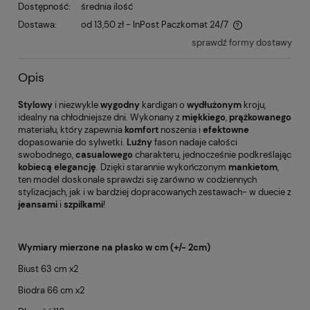
Dostępność:
średnia ilość
Dostawa:
od 13,50 zł
- InPost Paczkomat 24/7
sprawdź formy dostawy
Opis
Stylowy
i niezwykle
wygodny
kardigan o
wydłużonym
kroju,
idealny na chłodniejsze dni. Wykonany z
miękkiego
,
prążkowanego
materiału, który zapewnia
komfort
noszenia i
efektowne
dopasowanie do sylwetki.
Luźny
fason nadaje całości
swobodnego,
casualowego
charakteru, jednocześnie podkreślając
kobiecą elegancję
. Dzięki starannie wykończonym
mankietom
,
ten model doskonale sprawdzi się zarówno w codziennych
stylizacjach, jak i w bardziej dopracowanych zestawach- w duecie z
jeansami
i
szpilkami
!
Wymiary mierzone na płasko w cm (+/- 2cm)
Biust 63 cm x2
Biodra 66 cm x2