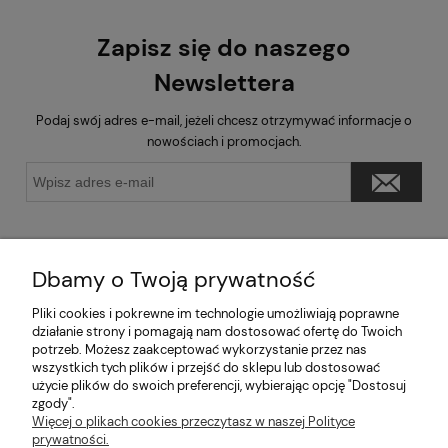
Zapisz się do naszego
Newslettera
Podaj swój adres e-mail, jeżeli chcesz otrzymywać informacje o
nowościach i promocjach.
Dbamy o Twoją prywatność
Pliki cookies i pokrewne im technologie umożliwiają poprawne
Pomoc
działanie strony i pomagają nam dostosować ofertę do Twoich
potrzeb. Możesz zaakceptować wykorzystanie przez nas
wszystkich tych plików i przejść do sklepu lub dostosować
Moje konto
użycie plików do swoich preferencji, wybierając opcję "Dostosuj
zgody".
Więcej o plikach cookies przeczytasz w naszej Polityce
Informacje
prywatności.