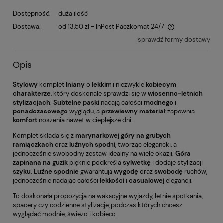
Dostępność:
duża ilość
Dostawa:
od 13,50 zł
- InPost Paczkomat 24/7
sprawdź formy dostawy
Opis
Stylowy
komplet
lniany
o
lekkim
i niezwykle
kobiecym
charakterze
, który doskonale sprawdzi się w
wiosenno-letnich
stylizacjach
.
Subtelne paski
nadają całości
modnego
i
ponadczasowego
wyglądu, a
przewiewny materiał
zapewnia
komfort
noszenia nawet w cieplejsze dni.
Komplet składa się z
marynarkowej góry na grubych
ramiączkach
oraz
luźnych
spodni
, tworząc elegancki, a
jednocześnie swobodny zestaw idealny na wiele okazji.
Góra
zapinana na guzik
pięknie podkreśla
sylwetkę
i dodaje stylizacji
szyku
.
Luźne spodnie
gwarantują
wygodę
oraz
swobodę
ruchów,
jednocześnie nadając całości
lekkości
i
casualowej
elegancji.
To doskonała propozycja na wakacyjne wyjazdy, letnie spotkania,
spacery czy codzienne stylizacje, podczas których chcesz
wyglądać modnie, świeżo i kobieco.