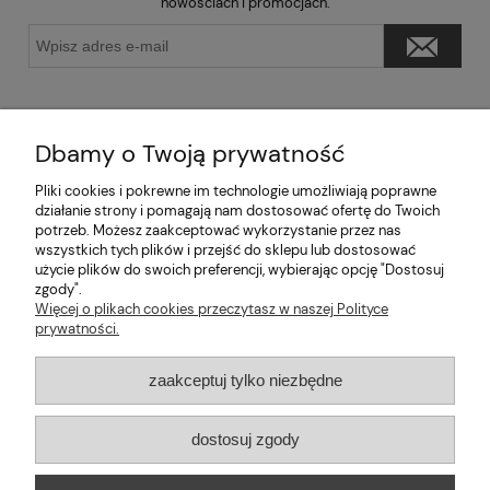
nowościach i promocjach.
Dbamy o Twoją prywatność
Pliki cookies i pokrewne im technologie umożliwiają poprawne
Pomoc
działanie strony i pomagają nam dostosować ofertę do Twoich
potrzeb. Możesz zaakceptować wykorzystanie przez nas
wszystkich tych plików i przejść do sklepu lub dostosować
Moje konto
użycie plików do swoich preferencji, wybierając opcję "Dostosuj
zgody".
Informacje
Więcej o plikach cookies przeczytasz w naszej Polityce
prywatności.
2026 © mabaje
zaakceptuj tylko niezbędne
Sklep internetowy Shoper Premium
dostosuj zgody
Mabaje
| ul. Balicka 100, 30-149 Kraków, woj. małopolskie | E-mail: