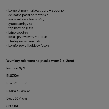
• komplet marynarkowa góra + spodnie
• delikatne paski na materiale
• marynarkowy fason góry
• grube ramiączka
• zapinany na guzik
• luźne spodnie
• lekki i przewiewny materiał
• idealny na wiosnę i lato
• komfortowy i kobiecy fason
Wymiary mierzone na płasko w cm (+/- 2cm)
Rozmiar S/M
BLUZKA:
Biust 49 cm x2
Biodra 54 cm x2
Długość 71 cm
SPODNIE: