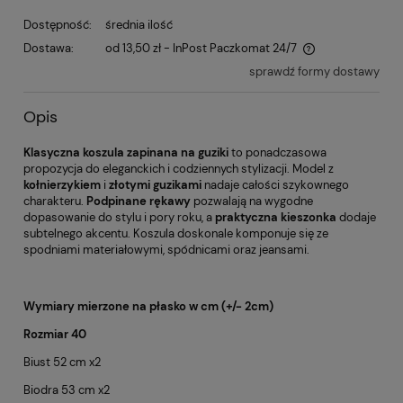
Dostępność:
średnia ilość
Dostawa:
od 13,50 zł
- InPost Paczkomat 24/7
sprawdź formy dostawy
Opis
Klasyczna koszula zapinana na guziki
to ponadczasowa
propozycja do eleganckich i codziennych stylizacji. Model z
kołnierzykiem
i
złotymi guzikami
nadaje całości szykownego
charakteru.
Podpinane rękawy
pozwalają na wygodne
dopasowanie do stylu i pory roku, a
praktyczna kieszonka
dodaje
subtelnego akcentu. Koszula doskonale komponuje się ze
spodniami materiałowymi, spódnicami oraz jeansami.
Wymiary mierzone na płasko w cm (+/- 2cm)
Rozmiar 40
Biust 52 cm x2
Biodra 53 cm x2