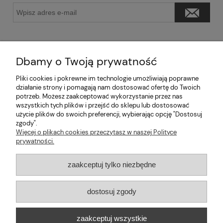
Dbamy o Twoją prywatność
Pliki cookies i pokrewne im technologie umożliwiają poprawne
Pomoc
działanie strony i pomagają nam dostosować ofertę do Twoich
potrzeb. Możesz zaakceptować wykorzystanie przez nas
wszystkich tych plików i przejść do sklepu lub dostosować
Moje konto
użycie plików do swoich preferencji, wybierając opcję "Dostosuj
zgody".
Informacje
Więcej o plikach cookies przeczytasz w naszej Polityce
prywatności.
2026 © mabaje
zaakceptuj tylko niezbędne
Sklep internetowy Shoper Premium
dostosuj zgody
Mabaje
| ul. Balicka 100, 30-149 Kraków, woj. małopolskie | E-mail:
zaakceptuj wszystkie
kontakt@mabaje.pl
Tel.:
534736451
| NIP: 6772370993 REGON: