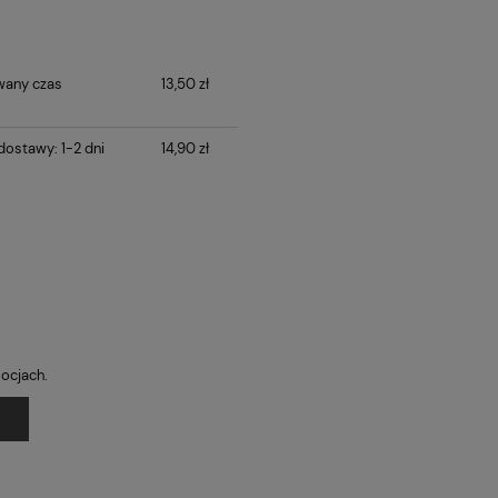
wany czas
13,50 zł
ostawy: 1-2 dni
14,90 zł
mocjach.