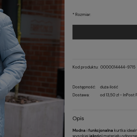
*
Rozmiar:
Kod produktu:
0000014444-9715
Dostępność:
duża ilość
Dostawa:
od 13,50 zł
- InPost
Opis
Modna
i
funkcjonalna
kurtka ideal
wysokiej
jakości
materiału odporneg