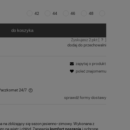
42
44
46
48
do koszyka
Zyskujesz
2
pkt [
?
]
dodaj do przechowalni
zapytaj o produkt
poleć znajomemu
 Paczkomat 24/7
sprawdź formy dostawy
na na zbliżający się sezon jesienno-zimowy. Wykonana z
o na wiatr i chłód. Zapewnia
komfort
noszenia
i ochronę