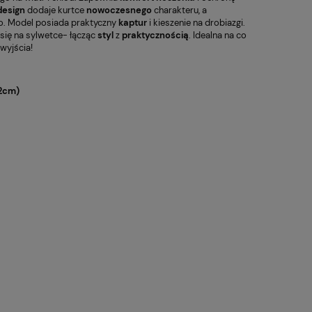
design
dodaje kurtce
nowoczesnego
charakteru, a
o. Model posiada praktyczny
kaptur
i kieszenie na drobiazgi.
się na sylwetce- łącząc
styl
z
praktycznością
. Idealna na co
wyjścia!
-2cm)