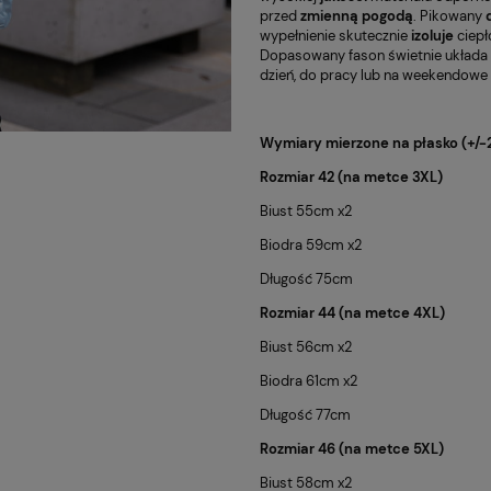
przed
zmienną
pogodą
. Pikowany
wypełnienie skutecznie
izoluje
ciepł
Dopasowany fason świetnie układa 
dzień, do pracy lub na weekendowe 
Wymiary mierzone na płasko (+/
Rozmiar 42 (na metce 3XL)
Biust 55cm x2
Biodra 59cm x2
Długość 75cm
Rozmiar 44 (na metce 4XL)
Biust 56cm x2
Biodra 61cm x2
Długość 77cm
Rozmiar 46 (na metce 5XL)
Biust 58cm x2