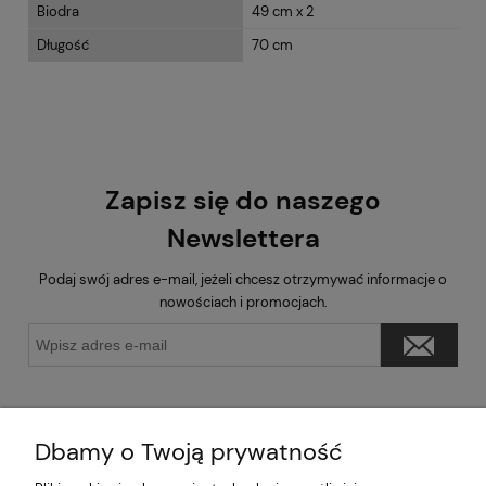
Biodra
49 cm x 2
Długość
70 cm
Zapisz się do naszego
Newslettera
Podaj swój adres e-mail, jeżeli chcesz otrzymywać informacje o
nowościach i promocjach.
Dbamy o Twoją prywatność