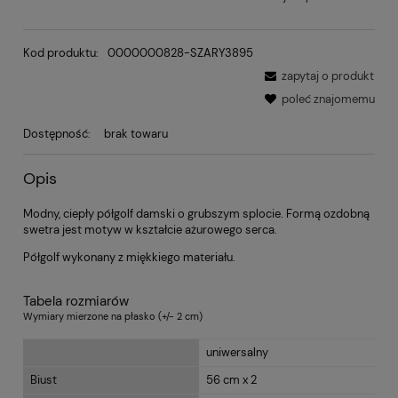
Kod produktu:
0000000828-SZARY3895
zapytaj o produkt
poleć znajomemu
Dostępność:
brak towaru
Opis
Modny, ciepły półgolf damski o grubszym splocie. Formą ozdobną
swetra jest motyw w kształcie ażurowego serca.
Półgolf wykonany z miękkiego materiału.
Tabela rozmiarów
Wymiary mierzone na płasko (+/- 2 cm)
uniwersalny
Biust
56 cm x 2