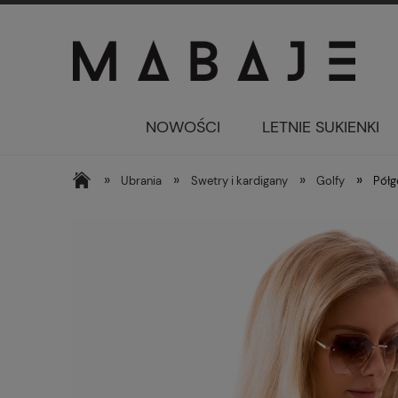
NOWOŚCI
LETNIE SUKIENKI
»
»
»
»
Ubrania
Swetry i kardigany
Golfy
Półg