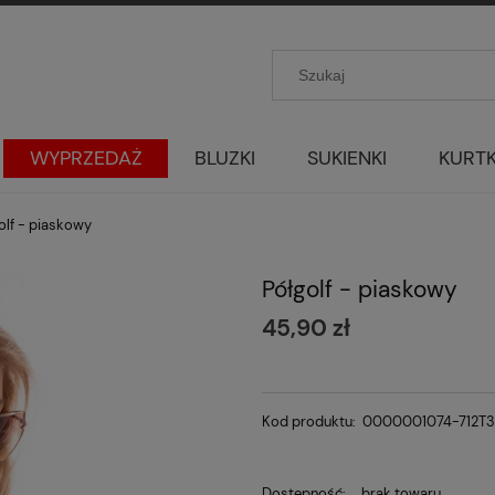
WYPRZEDAŻ
BLUZKI
SUKIENKI
KURTK
olf - piaskowy
Półgolf - piaskowy
45,90 zł
Kod produktu:
0000001074-712T
Dostępność:
brak towaru