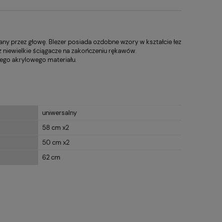
any przez głowę. Blezer posiada ozdobne wzory w kształcie łez
z niewielkie ściągacze na zakończeniu rękawów.
iego akrylowego materiału.
uniwersalny
58 cm x2
50 cm x2
62 cm