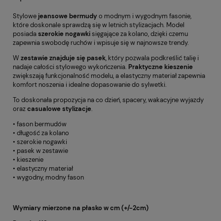
Stylowe
jeansowe bermudy
o modnym i wygodnym fasonie,
które doskonale sprawdzą się w letnich stylizacjach. Model
posiada
szerokie nogawki
sięgające za kolano, dzięki czemu
zapewnia swobodę ruchów i wpisuje się w najnowsze trendy.
W
zestawie znajduje się pasek
, który pozwala podkreślić talię i
nadaje całości stylowego wykończenia.
Praktyczne kieszenie
zwiększają funkcjonalność modelu, a elastyczny materiał zapewnia
komfort noszenia i idealne dopasowanie do sylwetki.
To doskonała propozycja na co dzień, spacery, wakacyjne wyjazdy
oraz
casualowe stylizacje
.
• fason bermudów
• długość za kolano
• szerokie nogawki
• pasek w zestawie
• kieszenie
• elastyczny materiał
• wygodny, modny fason
Wymiary mierzone na płasko w cm (+/-2cm)