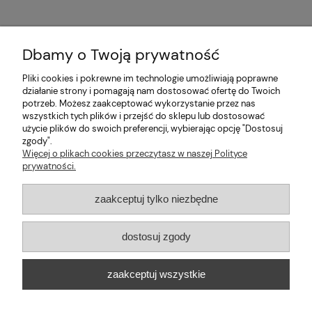
Dbamy o Twoją prywatność
Pliki cookies i pokrewne im technologie umożliwiają poprawne
Pomoc
działanie strony i pomagają nam dostosować ofertę do Twoich
potrzeb. Możesz zaakceptować wykorzystanie przez nas
wszystkich tych plików i przejść do sklepu lub dostosować
Moje konto
użycie plików do swoich preferencji, wybierając opcję "Dostosuj
zgody".
Informacje
Więcej o plikach cookies przeczytasz w naszej Polityce
prywatności.
2026 © mabaje
zaakceptuj tylko niezbędne
Sklep internetowy Shoper Premium
dostosuj zgody
Mabaje
| ul. Balicka 100, 30-149 Kraków, woj. małopolskie | E-mail:
zaakceptuj wszystkie
kontakt@mabaje.pl
Tel.:
534736451
| NIP: 6772370993 REGON:
122658200