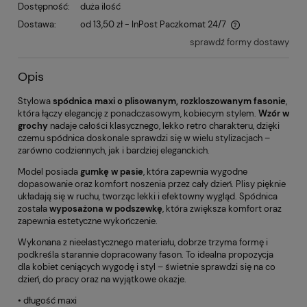
Dostępność:
duża ilość
Dostawa:
od 13,50 zł
- InPost Paczkomat 24/7
sprawdź formy dostawy
Opis
Stylowa
spódnica maxi o plisowanym, rozkloszowanym fasonie
,
która łączy elegancję z ponadczasowym, kobiecym stylem.
Wzór w
grochy
nadaje całości klasycznego, lekko retro charakteru, dzięki
czemu spódnica doskonale sprawdzi się w wielu stylizacjach –
zarówno codziennych, jak i bardziej eleganckich.
Model posiada
gumkę w pasie
, która zapewnia wygodne
dopasowanie oraz komfort noszenia przez cały dzień. Plisy pięknie
układają się w ruchu, tworząc lekki i efektowny wygląd. Spódnica
została
wyposażona w podszewkę
, która zwiększa komfort oraz
zapewnia estetyczne wykończenie.
Wykonana z nieelastycznego materiału, dobrze trzyma formę i
podkreśla starannie dopracowany fason. To idealna propozycja
dla kobiet ceniących wygodę i styl – świetnie sprawdzi się na co
dzień, do pracy oraz na wyjątkowe okazje.
• długość maxi