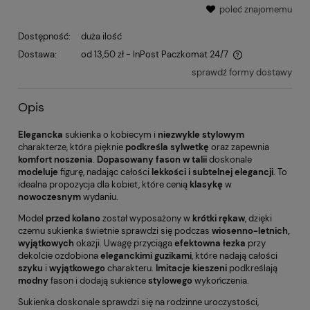
poleć znajomemu
Dostępność:
duża ilość
Dostawa:
od 13,50 zł
- InPost Paczkomat 24/7
sprawdź formy dostawy
Opis
Elegancka
sukienka o kobiecym i
niezwykle stylowym
charakterze, która pięknie
podkreśla sylwetkę
oraz zapewnia
komfort noszenia
.
Dopasowany fason w talii
doskonale
modeluje
figurę, nadając całości
lekkości i subtelnej elegancji
. To
idealna propozycja dla kobiet, które cenią
klasykę
w
nowoczesnym
wydaniu.
Model
przed kolano
został wyposażony w
krótki rękaw
, dzięki
czemu sukienka świetnie sprawdzi się podczas
wiosenno-letnich,
wyjątkowych
okazji. Uwagę przyciąga
efektowna łezka
przy
dekolcie ozdobiona
eleganckimi guzikami
, które nadają całości
szyku
i
wyjątkowego
charakteru.
Imitacje kieszeni
podkreślają
modny
fason i dodają sukience
stylowego
wykończenia.
Sukienka doskonale sprawdzi się na rodzinne uroczystości,