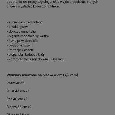
spotkania, do pracy czy eleganckie wyjścia, podczas których
chcesz wyglądać
kobieco
i
z klasą
.
• sukienka przed kolano
• krótki rękaw
• dopasowana talia
• pięknie modeluje sylwetkę
• łezka przy dekolcie
• ozdobne guziki
• imitacje kieszeni
• elegancki i kobiecy krój
• komfortowy fason do wielu stylizacji
Wymiary mierzone na płasko w cm (+/- 2cm)
Rozmiar 36
Biust 43 cm x2
Pas 40 cm x2
Biodra 53 cm x2
Długość 88 cm