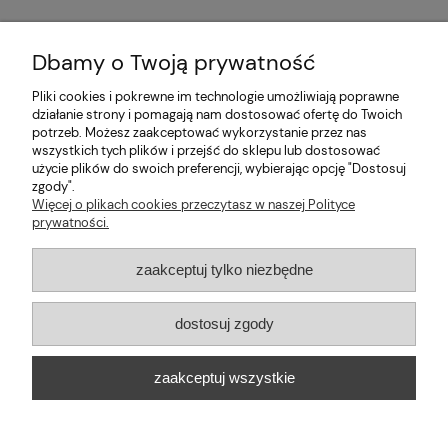
Dbamy o Twoją prywatność
Pliki cookies i pokrewne im technologie umożliwiają poprawne
Pomoc
działanie strony i pomagają nam dostosować ofertę do Twoich
potrzeb. Możesz zaakceptować wykorzystanie przez nas
wszystkich tych plików i przejść do sklepu lub dostosować
Moje konto
użycie plików do swoich preferencji, wybierając opcję "Dostosuj
zgody".
Więcej o plikach cookies przeczytasz w naszej Polityce
Informacje
prywatności.
2026 © mabaje
zaakceptuj tylko niezbędne
Sklep internetowy Shoper Premium
dostosuj zgody
Mabaje
| ul. Balicka 100, 30-149 Kraków, woj. małopolskie | E-mail:
zaakceptuj wszystkie
kontakt@mabaje.pl
Tel.:
534736451
| NIP: 6772370993 REGON:
122658200