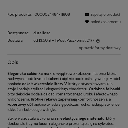
Kod produktu:
0000024484-11608
zapytaj o produkt
poleć znajomemu
Dostępność:
duża ilość
Dostawa:
od 13,50 zł
- InPost Paczkomat 24/7
sprawdź formy dostawy
Opis
Elegancka sukienka maxi
o wyjątkowo kobiecym fasonie, która
zachwyca subtelnymi detalami i pięknie podkreśla sylwetkę. Model
posiada
dekolt w kształcie litery V
, który optycznie wysmukla
szyję i nadaje stylizacji eleganckiego charakteru.
Ozdobne falbanki
przy dekolcie dodają całości romantycznego uroku i efektownego
wykończenia.
Krótkie rękawy
zapewniają komfort noszenia, a
kopertowy dół
pięknie układa się podczas ruchu, nadając sukience
lekkości i kobiecego wdzięku.
Sukienka została wykonana z
nieelastycznego materiału
, który
doskonale trzyma fason i elegancko prezentuje się na sylwetce.