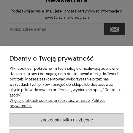
Podaj swój adres e-mail, jeżeli chcesz otrzymywać informacje o
nowościach i promocjach.
Dbamy o Twoją prywatność
Pliki cookies i pokrewne im technologie umożliwiają poprawne
Pomoc
działanie strony i pomagają nam dostosować ofertę do Twoich
potrzeb. Możesz zaakceptować wykorzystanie przez nas
wszystkich tych plików i przejść do sklepu lub dostosować
Moje konto
użycie plików do swoich preferencji, wybierając opcję "Dostosuj
zgody".
Informacje
Więcej o plikach cookies przeczytasz w naszej Polityce
prywatności.
2026 © mabaje
zaakceptuj tylko niezbędne