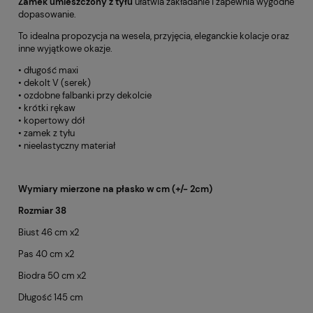
Zamek umieszczony z tyłu
ułatwia zakładanie i zapewnia wygodne
dopasowanie.
To idealna propozycja na wesela, przyjęcia, eleganckie kolacje oraz
inne wyjątkowe okazje.
• długość maxi
• dekolt V (serek)
• ozdobne falbanki przy dekolcie
• krótki rękaw
• kopertowy dół
• zamek z tyłu
• nieelastyczny materiał
Wymiary mierzone na płasko w cm (+/- 2cm)
Rozmiar 38
Biust 46 cm x2
Pas 40 cm x2
Biodra 50 cm x2
Długość 145 cm