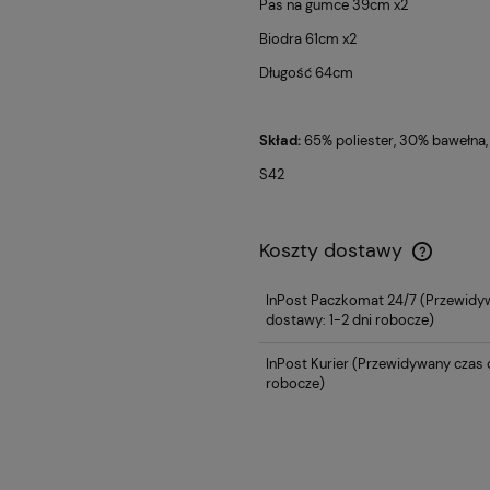
Pas na gumce 39cm x2
Biodra 61cm x2
Długość 64cm
Skład:
65% poliester, 30% bawełna,
S42
Koszty dostawy
InPost Paczkomat 24/7
(Przewidy
dostawy: 1-2 dni robocze)
InPost Kurier
(Przewidywany czas d
robocze)