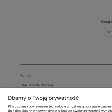
Podaj s
Pomoc
Czas i koszty dostawy
Zwroty i reklamacje
Dbamy o Twoją prywatność
Formy płatności
Pliki cookies i pokrewne im technologie umożliwiają poprawne działa
do sklepu lub dostosować użycie plików do swoich preferencji, wybier