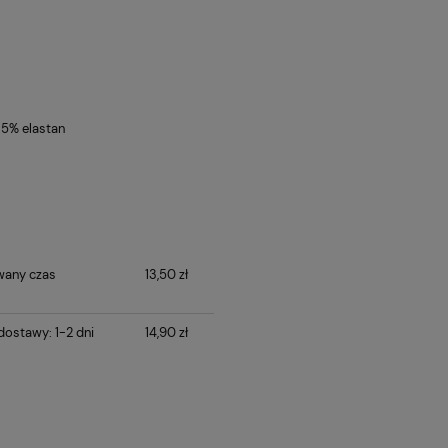
 5% elastan
wany czas
13,50 zł
ostawy: 1-2 dni
14,90 zł