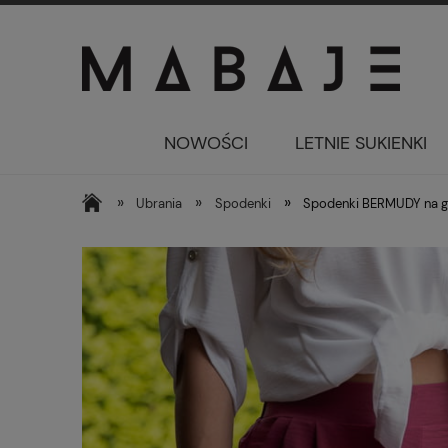
NOWOŚCI
LETNIE SUKIENKI
»
»
»
Ubrania
Spodenki
Spodenki BERMUDY na g