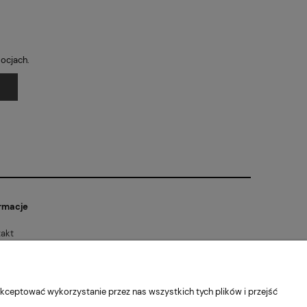
mocjach.
rmacje
akt
lamin sklepu
tyka prywatności
akt
kceptować wykorzystanie przez nas wszystkich tych plików i przejść