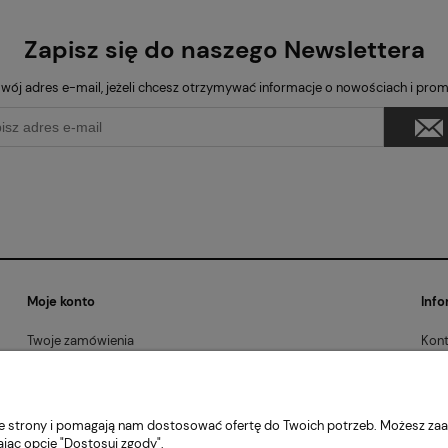
Zapisz się do naszego Newslettera
wój adres e-mail, jeżeli chcesz otrzymywać informacje o nowościach i pro
Moje konto
Info
Twoje zamówienia
Kont
Ustawienia konta
Regu
Przechowalnia
Poli
Kont
nie strony i pomagają nam dostosować ofertę do Twoich potrzeb. Możesz zaa
ając opcję "Dostosuj zgody".