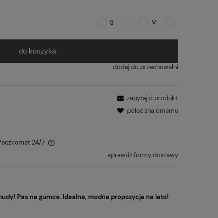
S
M
do koszyka
dodaj do przechowalni
zapytaj o produkt
poleć znajomemu
 Paczkomat 24/7
sprawdź formy dostawy
dy! Pas na gumce. Idealna, modna propozycja na lato!