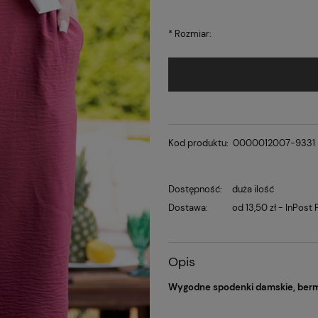
*
Rozmiar:
Kod produktu:
0000012007-9331
Dostępność:
duża ilość
Dostawa:
od 13,50 zł
- InPost
Opis
Wygodne spodenki damskie, bermu