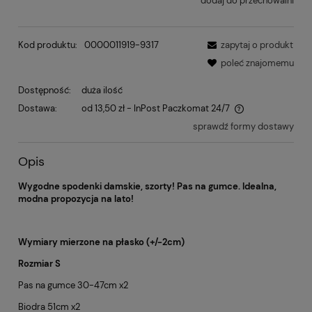
dodaj do przechowalni
Kod produktu:
0000011919-9317
zapytaj o produkt
poleć znajomemu
Dostępność:
duża ilość
Dostawa:
od 13,50 zł
- InPost Paczkomat 24/7
sprawdź formy dostawy
Opis
Wygodne spodenki damskie, szorty! Pas na gumce. Idealna,
modna propozycja na lato!
Wymiary mierzone na płasko (+/-2cm)
Rozmiar S
Pas na gumce 30-47cm x2
Biodra 51cm x2