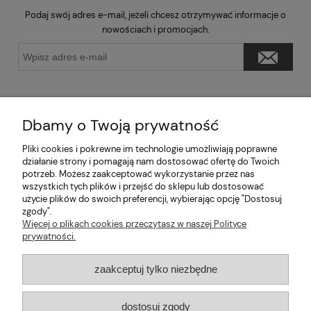
Podaj swój adres e-mail, jeżeli chcesz otrzymywać informacje o
nowościach i promocjach.
Dbamy o Twoją prywatność
Pliki cookies i pokrewne im technologie umożliwiają poprawne
Pomoc
działanie strony i pomagają nam dostosować ofertę do Twoich
potrzeb. Możesz zaakceptować wykorzystanie przez nas
wszystkich tych plików i przejść do sklepu lub dostosować
Moje konto
użycie plików do swoich preferencji, wybierając opcję "Dostosuj
zgody".
Informacje
Więcej o plikach cookies przeczytasz w naszej Polityce
prywatności.
2026 © mabaje
zaakceptuj tylko niezbędne
Sklep internetowy Shoper Premium
dostosuj zgody